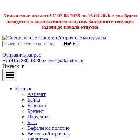
Уважаемые коллеги! С 03.08.2026 по 16.08.2026 г. мы будем
находится в коллективном отпуске. Завершите текущие
задачи до начала отпуска
Найти
Отправить запрос
+7 (915) 830-18-30
izhevsk@tkanitex.ru
Ижевск
▼
Каталог
Авизент
Байка
Бельтинг
Брезент
Парусина
Бязь
Вафельное полотно
Ветошь обтирочная
Двунитка