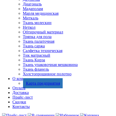
Диагональ
Мадаполам
Марля медицинская
Миткаль
Ткань молескин
Неткол
Обтирочный материал
Тряпка для пола
Ткань палаточная
Ткань саржа
Салфетка техническая
Тик матрасный
Ткань Кирза
Ткань упаковочная мешковина
Ткань фланель
Холстопрошивное полотно
О компании
Карта предприятия
Оплата
Доставка
Прайс-лист
Скидки
Контакты